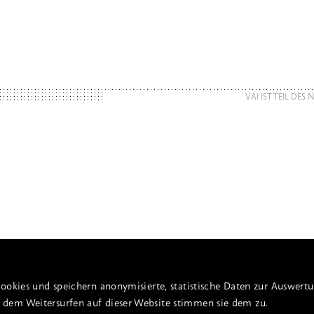
VAI IST TEIL DES
ookies und speichern anonymisierte, statistische Daten zur Auswert
dem Weitersurfen auf dieser Website stimmen sie dem zu.