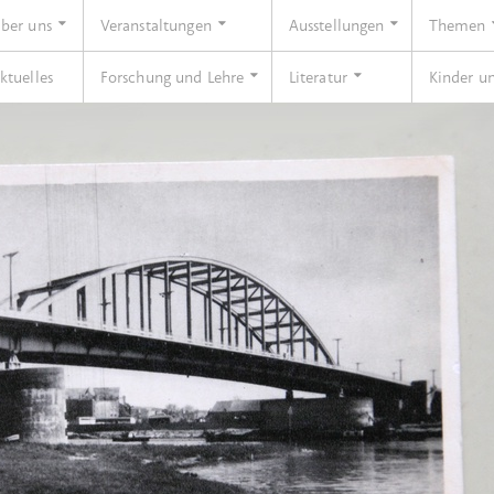
ber uns
Veranstaltungen
Ausstellungen
Themen
ktuelles
Forschung und Lehre
Literatur
Kinder u