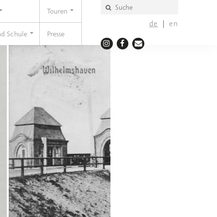
Touren
de
en
nd Schule
Presse