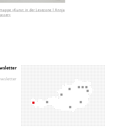
emappe »Kunst in der Lesezone | Annja
asser«
wsletter
wsletter