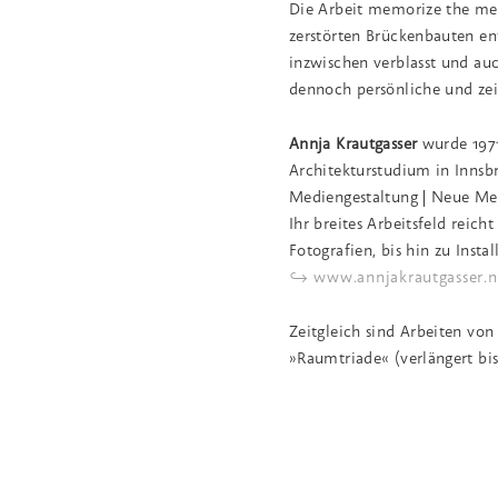
Die Arbeit memorize the me
zerstörten Brückenbauten en
inzwischen verblasst und au
dennoch persönliche und zei
Annja Krautgasser
wurde 1971
Architekturstudium in Innsb
Mediengestaltung | Neue Med
Ihr breites Arbeitsfeld reic
Fotografien, bis hin zu Inst
↪ www.annjakrautgasser.n
Zeitgleich sind Arbeiten vo
»Raumtriade« (verlängert bis