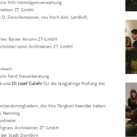
erin Hilti Vermögensverwaltung
chitekten ZT GmbH
.D. Zwischenwasser, vau hoch drei, Landluft,
t
telier Rainer Amann ZT-GmbH
Schrötter-Lenzi Architekten ZT GmbH
anwalt
tschi Fend Steuerberatung
p
und
DI Josef Galehr
für die langjährige Prüfung des
rstandsmitgliedern, die ihre Tätigkeit beendet haben:
i Nenning
ordneter
ffignani Architekten ZT GmbH
der Stadt Dornbirn