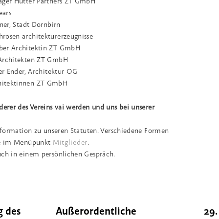
lager Hutter Partners ZT GmbH
ears
aner, Stadt Dornbirn
rosen architekturerzeugnisse
ber Architektin ZT GmbH
 Architekten ZT GmbH
ier Ender, Architektur OG
hitektinnen ZT GmbH
derer des Vereins vai werden und uns bei unserer
Information zu unseren Statuten. Verschiedene Formen
Sie im Menüpunkt
Mitglieder
.
uch in einem persönlichen Gespräch.
g des
Außerordentliche
29.