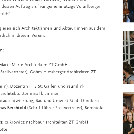
n dessen Auftrag als "vai gemeinnützige Vorarlberger
GmbH".
agieren sich Architekt|innen und Akteur|innen aus dem
lich in diesem Verein.
n:
arte.Marte Architekten ZT GmbH
ellvertreter), Gohm Hiessberger Architekten ZT
erin), Dozentin FHS St. Gallen und raumlink
, architektur.terminal klammer
 Stadtentwicklung, Bau und Umwelt Stadt Dornbirn
mas Berchtold
(Schriftführer-Stellvertreter), Berchtold
cz
, cukrowicz nachbaur architekten ZT GmbH
otte