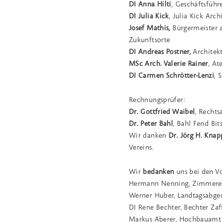
DI Anna Hilti
,
Geschäftsführ
DI Julia Kick
, Julia Kick Ar
Josef Mathis,
Bürgermeister a
Zukunftsorte
DI Andreas Postner,
Architek
MSc Arch.
Valerie Rainer
, A
DI Carmen Schrötter-Lenzi
, 
Rechnungsprüfer:
Dr. Gottfried Waibel
, Rechts
Dr. Peter Bahl
, Bahl Fend Bi
Wir danken
Dr. Jörg H. Knap
Vereins.
Wir
bedanken
uns bei den Vo
Hermann Nenning, Zimmere
Werner Huber, Landtagsabge
DI Rene Bechter, Bechter Za
Markus Aberer, Hochbauamt 