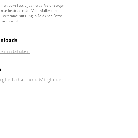
men vom Fest 25 Jahre vai Vorarlberger
ktur Institut in der Villa Müller, einer
n Leerstandsnutzung in Feldkrich Fotos:
 Lamprecht
nloads
reinsstatuten
s
tgliedschaft und Mitglieder