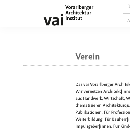
Ü
A
Verein
Das vai Vorarlberger Architek
Wir vernetzen Architekt|inn
aus Handwerk, Wirtschaft, Wi
thematisieren Architekturqua
Publikationen.
Für Professio
Weiterbildung. Für Bauherr|i
Impulsgeber|innen. Für Kind