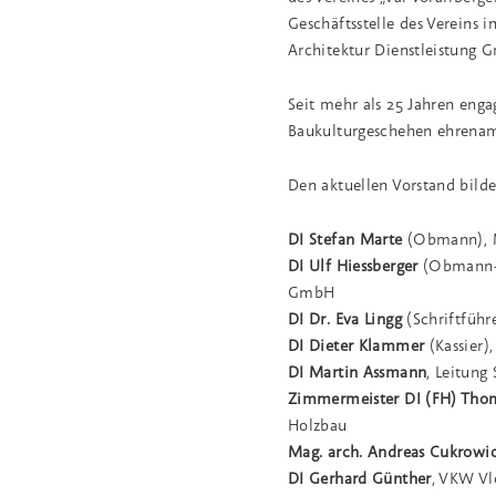
Geschäftsstelle des Vereins i
Architektur Dienstleistung 
Seit mehr als 25 Jahren eng
Baukulturgeschehen ehrenamt
Den aktuellen Vorstand bilde
DI Stefan Marte
(Obmann), M
DI Ulf Hiessberger
(Obmann-St
GmbH
DI Dr. Eva Lingg
(Schriftführ
DI Dieter Klammer
(Kassier)
DI Martin Assmann
, Leitung
Zimmermeister DI (FH) Tho
Holzbau
Mag. arch. Andreas Cukrowi
DI Gerhard Günther
, VKW Vl