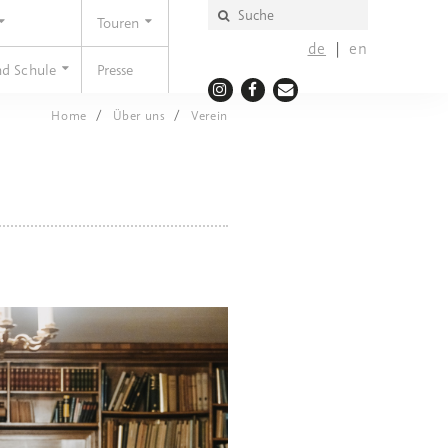
Touren
de
en
nd Schule
Presse
Home
Über uns
Verein