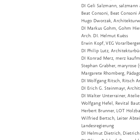
DI Geli Salzmann, salzmann 
Beat Consoni, Beat Consoni 
Hugo Dworzak, Architekturw
DI Markus Gohm, Gohm Hies
Arch. DI. Helmut Kuëss
Erwin Kopf, VEG Vorarlberg
DI Philip Lutz, Architekturbü
DI Konrad Merz, merz kauf
Stephan Grabher, maryrose (C
Margarete Rhomberg, Pädag
DI Wolfgang Ritsch, Ritsch A
DI Erich G. Steinmayr, Archi
DI Walter Unterrainer, Atelie
Wolfgang Hefel, Revital Ba
Herbert Brunner, LOT Holzb
Wilfried Bertsch, Leiter Ab
Landesregierung
DI Helmut Dietrich, Dietric