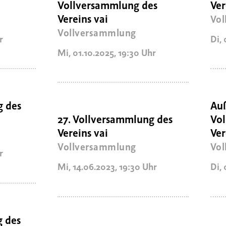
Vollversammlung des
Ver
Vereins vai
Vol
Vollversammlung
r
Di,
Mi, 01.10.2025
,
19:30
Uhr
g des
Auß
27. Vollversammlung des
Vo
Vereins vai
Ver
Vollversammlung
Vol
r
Mi, 14.06.2023
,
19:30
Uhr
Di,
g des