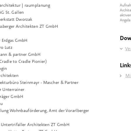
architektur | raumplanung
Aufnah
Archite
AG St. Gallen
aktive
erkstatt Dworzak
Angela
sberger Architekten ZT GmbH
Dow
er Erdgas GmbH
ro Lutz
Ve
mann & partner GmbH
radle to Cradle Pionier)
Link
ogin
rchitekten
Mi
tekturbüro Steinmayr - Mascher & Partner
r Unterrainer
uträger GmbH
au
teilung Wohnbauförderung, Amt der Vorarlberger
h Untertrifaller Architekten ZT GmbH