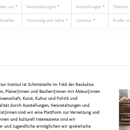
ber uns
Veranstaltungen
Ausstellungen
Themen
ktuelles
Forschung und Lehre
Literatur
Kinder u
tur Institut ist Schnittstelle im Feld der Baukultur.
en, Planer|innen und Bauherr|innen mit Akteur|innen
ssenschaft, Kunst, Kultur und Politik und
lität durch Ausstellungen, Veranstaltungen und
nist|innen sind wir eine Plattform zur Vernetzung und
nnen und kulturell Interessierte sind wir
er und Jugendliche ermöglichen wir spielerische