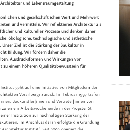
Architektur und Lebensraumgestaltung.
rsönlichen und gesellschaftlichen Wert und Mehrwert
reten und vermitteln. Wir reflektieren Architektur als
ftlicher und kultureller Prozesse und denken daher
sche, ökologische, technologische und ästhetische
t.
Unser Ziel ist die Stärkung der Baukultur in
cht Bildung. Wir fördern daher die
alten, Ausdrucksformen und Wirkungen von
t zu einem höheren Qualitätsbewusstsein für
Institut geht auf eine Initiative von Mitgliedern der
chitekten Vorarlbergs zurück. Im Februar 1997 trafen
innen, Baukünstler|innen und Vertreter|innen von
zu einem Arbeitswochenende in der Propstei St.
iner Institution zur nachhaltigen Stärkung der
iskutieren. Im Anschluss daran erfolgte die Gründung
 Architektur Institut“. Seit 2003 operiert die