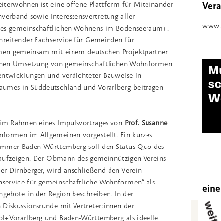
Vera
iterwohnen ist eine offene Plattform für Miteinander
erband sowie Interessensvertretung aller
www.
des gemeinschaftlichen Wohnens im Bodenseeraum+.
chreitender Fachservice für Gemeinden für
men gemeinsam mit einem deutschen Projektpartner
eichen Umsetzung von gemeinschaftlichen Wohnformen
entwicklungen und verdichteter Bauweise in
aumes in Süddeutschland und Vorarlberg beitragen
 im Rahmen eines Impulsvortrages von
Prof. Susanne
formen im Allgemeinen vorgestellt. Ein kurzes
ammer Baden-Württemberg soll den Status Quo des
ufzeigen. Der Obmann des gemeinnützigen Vereins
r-Dirnberger, wird anschließend den Verein
service für gemeinschaftliche Wohnformen“ als
eine
ngebote in der Region beschreiben. In der
 Diskussionsrunde mit Vertreter:innen der
ol+Vorarlberg und Baden-Württemberg als ideelle