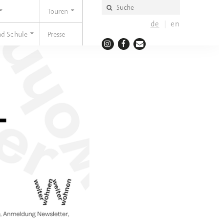
Touren
de
en
nd Schule
Presse