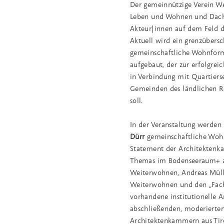
Der gemeinnützige Verein We
Leben und Wohnen und Dachv
Akteur|innen auf dem Feld 
Aktuell wird ein grenzübers
gemeinschaftliche Wohnfor
aufgebaut, der zur erfolgr
in Verbindung mit Quartiers
Gemeinden des ländlichen R
soll.
In der Veranstaltung werden
Dürr
gemeinschaftliche Wohn
Statement der Architektenk
Themas im Bodenseeraum+ a
Weiterwohnen, Andreas Mülle
Weiterwohnen und den „Fach
vorhandene institutionelle A
abschließenden, moderierten
Architektenkammern aus Tir