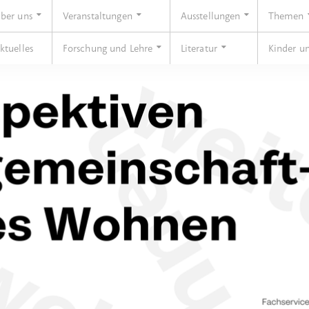
ber uns
Veranstaltungen
Ausstellungen
Themen
ktuelles
Forschung und Lehre
Literatur
Kinder u