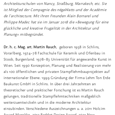
Architekturschulen von Nancy, Straßburg, Marrakech, etc. Sie
ist Mitglied der Compagnie des négaWatts und der Académie
de l‘architecture. Mit ihren Freunden Alain Bornarel und
Philippe Madec hat sie im Januar 2018 die »Bewegung für eine
glückliche und kreative Frugalität in der Architektur und
Planung« mitbegründet.
Dr. h. c. Mag. art. Martin Rauch
, geboren 1958 in Schlins,
Vorarlberg, 1974−78 Fachschule für Keramik und Ofenbau in
Stoob, Burgenland. 1978−83 Universität für angewandte Kunst in
Wien. Seit 1990 Konzeption, Planung und Realisierung von mehr
als 100 öffentlichen und privaten Stampflehmbauprojekten auf
internationaler Ebene. 1999 Gründung der Firma Lehm Ton Erde
Baukunst GmbH in Schlins. In über drei Jahrzehnten an
theoretischer und praktischer Forschung ist es Martin Rauch
gelungen, traditionelle Stampflehmtechniken maßgeblich
weiterzuentwickeln und in die moderne Architektur
einzubinden. Verschiedene Auszeichnungen u. a. 2011 Holcim
Award Marokko, 2012 Reddot Design Award, 2021 New