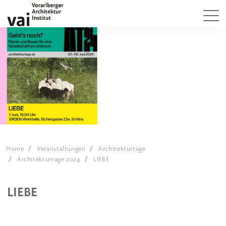
Home
Veranstaltungen
Architekturtage
Architekturtage 2024
LIEBE
LIEBE