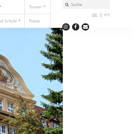
Touren
de
en
nd Schule
Presse