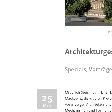
Ho
Architekturge
Specials, Vorträg
Mit Erich Steinmayr, Hans Ho
25
Mackowitz diskutieren Proto
Vorarlberger Architekturland
May
Mechanismen und Formen der