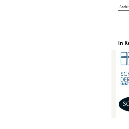
Archi
In K