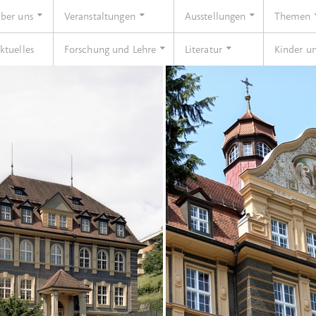
ber uns
Veranstaltungen
Ausstellungen
Themen
ktuelles
Forschung und Lehre
Literatur
Kinder u