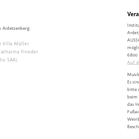
Vera
Instit
 Ardetzenberg:
Ardet
AUSSC
 Villa Müller
mögli
atharina Fineder
6800 
dio SAAL
Auf d
Musik
Es si
bitte
beim 
das I
Fußwe
Weinb
Besch