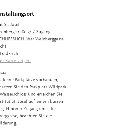
nstaltungsort
ut St. Josef
zenbergstraße 31 / Zugang
HLIESSLICH über Weinberggasse
ch!
Feldkirch
er Karte zeigen
saal
nd keine Parkplätze vorhanden,
 nutzen Sie den Parkplatz Wildpark
Wasserschloss und erreichen Sie
nstitut St. Josef auf einem kurzen
g. Hinterer Zugang über die
erggasse, beachten Sie die
ilderung.