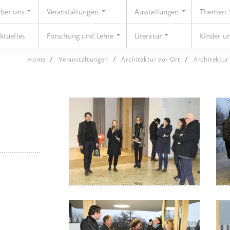
ber uns
Veranstaltungen
Ausstellungen
Themen
ktuelles
Forschung und Lehre
Literatur
Kinder u
Home
Veranstaltungen
Architektur vor Ort
Architektur