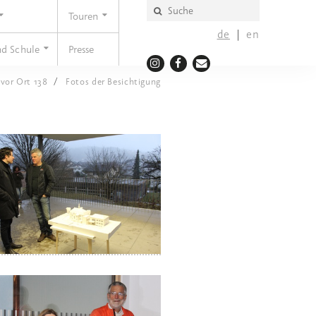
Touren
de
en
nd Schule
Presse
 vor Ort 138
Fotos der Besichtigung