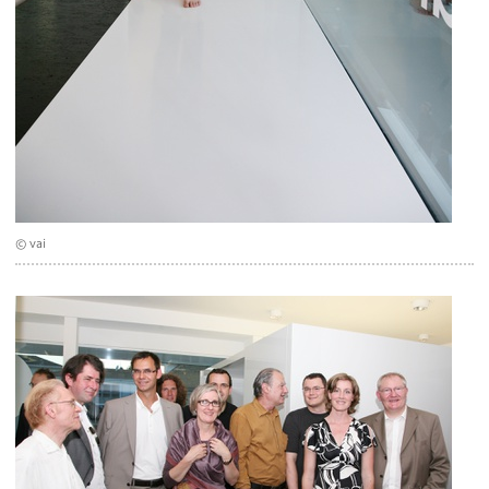
© vai