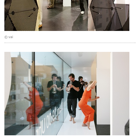
© vai