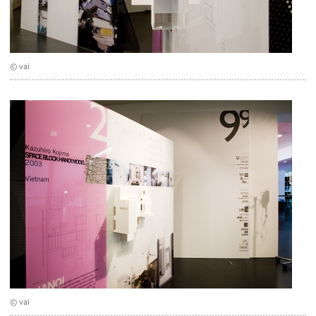
© vai
© vai