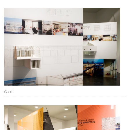
© vai