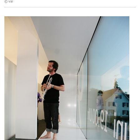
© vai