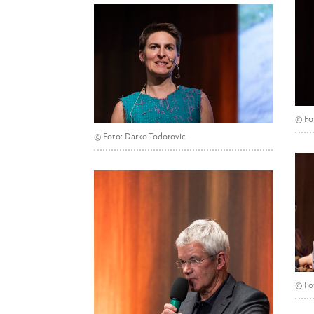
© Fo
© Foto: Darko Todorovic
© Fo