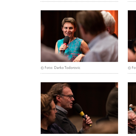
© Foto: Darko Todorovic
© Fo