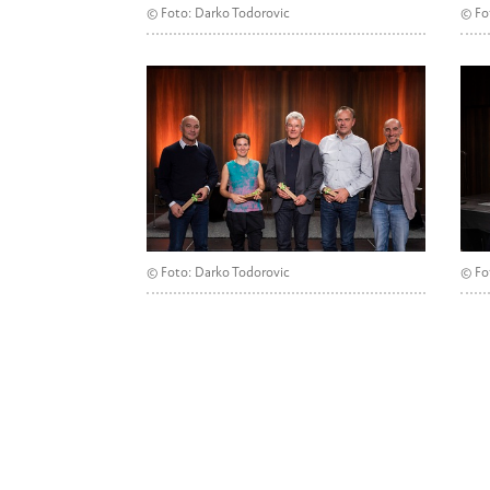
© Foto: Darko Todorovic
© Fo
© Foto: Darko Todorovic
© Fo