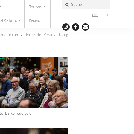
Touren
de
en
nd Schule
Presse
chbare tun
Fotos der Veranstaltung
to: Darko Todorovic