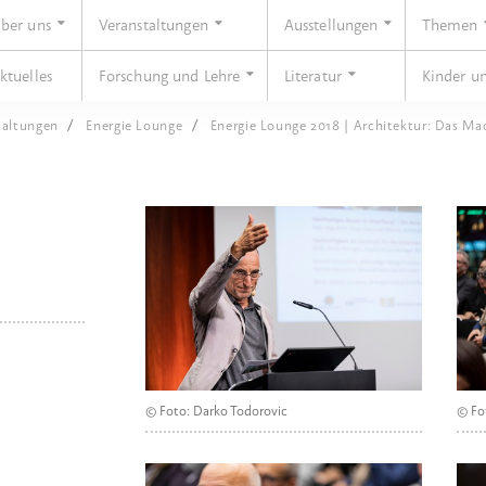
ber uns
Veranstaltungen
Ausstellungen
Themen
ktuelles
Forschung und Lehre
Literatur
Kinder u
taltungen
Energie Lounge
Energie Lounge 2018 | Architektur: Das Ma
© Foto: Darko Todorovic
© Fo