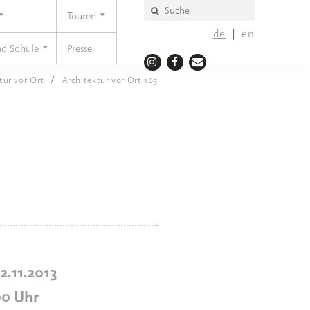
Touren
de
en
nd Schule
Presse
tur vor Ort
Architektur vor Ort 105
22.11.2013
00
Uhr