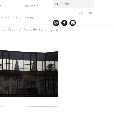
Touren
de
en
nd Schule
Presse
r vor Ort 27
Fotos der Besichtigung
i