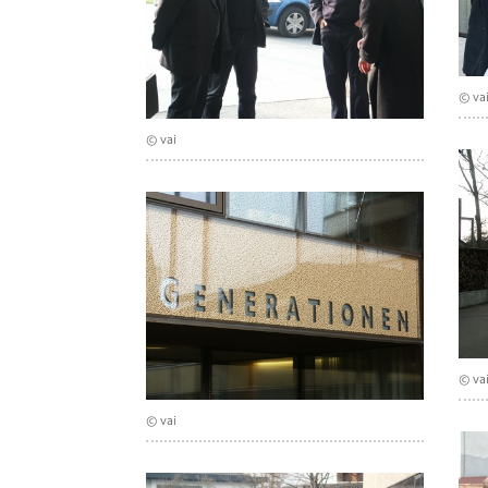
© va
© vai
© va
© vai