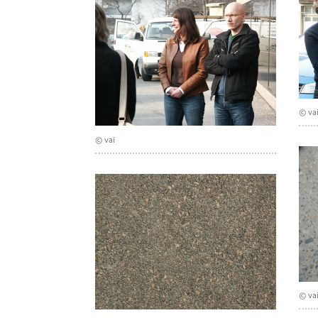
© va
© vai
© va