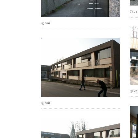
© va
© vai
© va
© vai