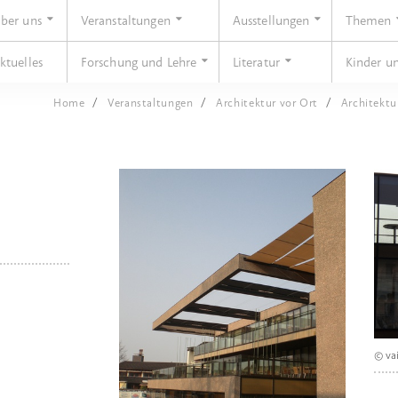
ber uns
Veranstaltungen
Ausstellungen
Themen
ktuelles
Forschung und Lehre
Literatur
Kinder u
Home
Veranstaltungen
Architektur vor Ort
Architektu
© va