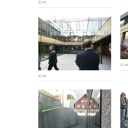
© vai
© va
© vai