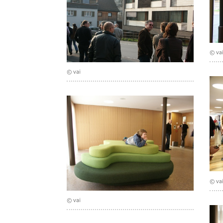
© va
© vai
© va
© vai