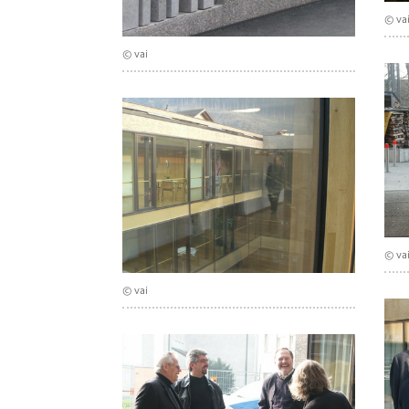
© va
© vai
© va
© vai