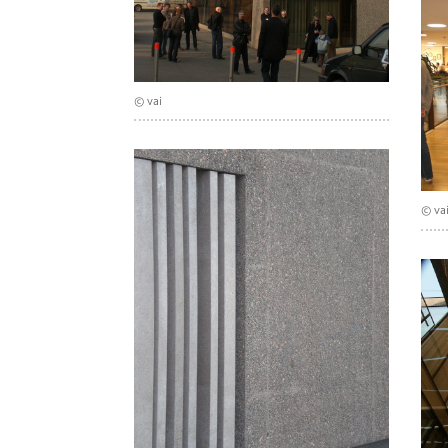
© vai
© va