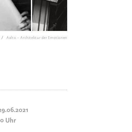
Aalto − Architektur der Emotionen
 29.06.2021
30
Uhr