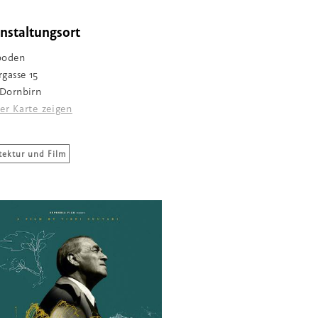
nstaltungsort
boden
rgasse 15
Dornbirn
er Karte zeigen
tektur und Film