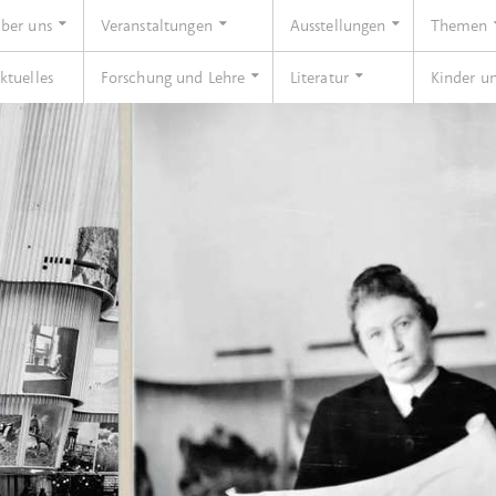
ber uns
Veranstaltungen
Ausstellungen
Themen
ktuelles
Forschung und Lehre
Literatur
Kinder u