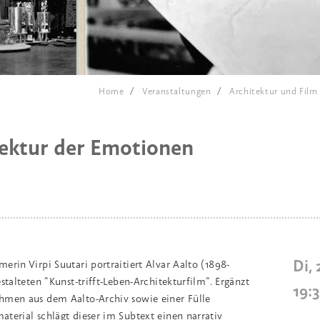
Home
Veranstaltungen
Architektur und Film
tektur der Emotionen
Di,
erin Virpi Suutari portraitiert Alvar Aalto (1898-
talteten "Kunst-trifft-Leben-Architekturfilm". Ergänzt
19:
hmen aus dem Aalto-Archiv sowie einer Fülle
terial schlägt dieser im Subtext einen narrativ