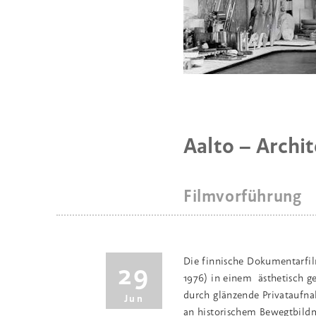
Aalto − Archi
Filmvorführung
Die finnische Dokumentarfilm
29
1976) in einem ästhetisch ges
durch glänzende Privataufna
Jun
an historischem Bewegtbildma