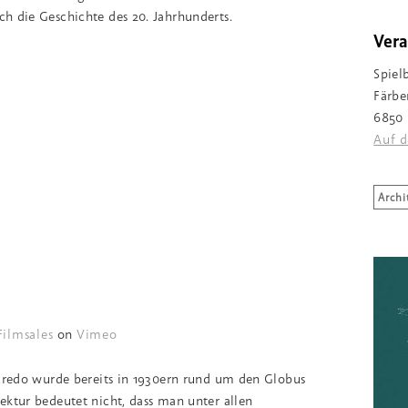
h die Geschichte des 20. Jahrhunderts.
Vera
Spiel
Färbe
6850 
Auf d
Archi
Filmsales
on
Vimeo
scredo wurde bereits in 1930ern rund um den Globus
ektur bedeutet nicht, dass man unter allen