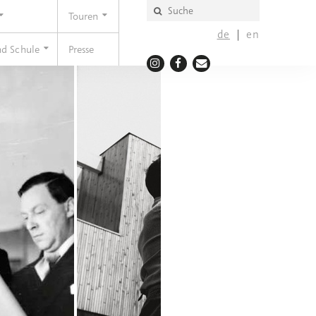
Touren
de
en
nd Schule
Presse