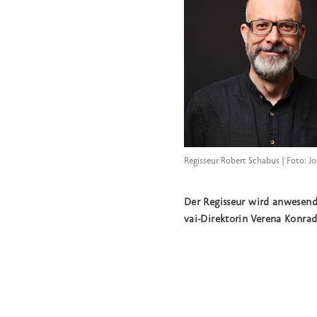
Regisseur Robert Schabus | Foto: J
Der Regisseur wird anwesend
vai-Direktorin Verena Konra