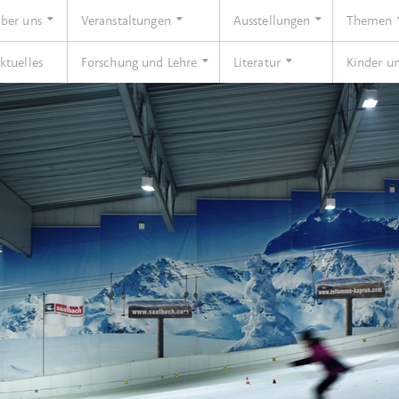
ber uns
Veranstaltungen
Ausstellungen
Themen
ktuelles
Forschung und Lehre
Literatur
Kinder u