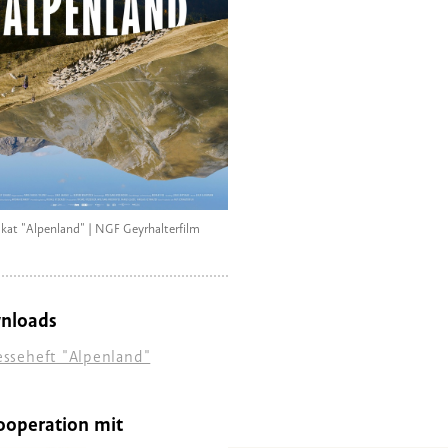
akat "Alpenland" | NGF Geyrhalterfilm
nloads
esseheft "Alpenland"
ooperation mit