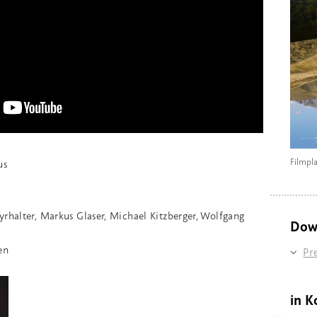
Filmpl
us
rhalter, Markus Glaser, Michael Kitzberger, Wolfgang
Dow
en
Pr
in K