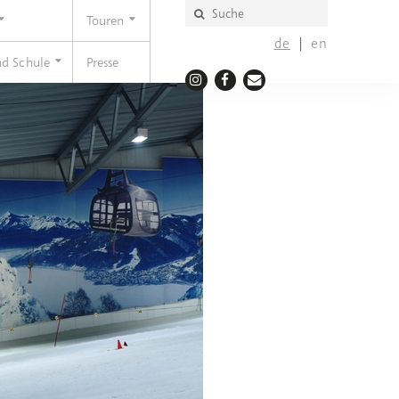
Touren
de
en
nd Schule
Presse