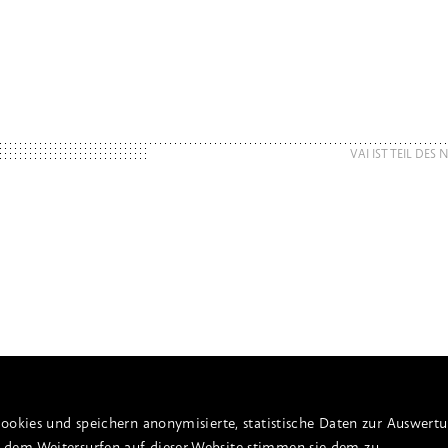
VAI IST TEIL DES
ookies und speichern anonymisierte, statistische Daten zur Auswert
dem Weitersurfen auf dieser Website stimmen sie dem zu.