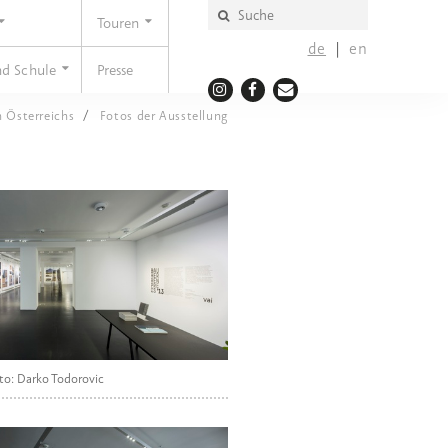
Touren
de
en
nd Schule
Presse
n Österreichs
Fotos der Ausstellung
to: Darko Todorovic