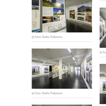
© Foto: Darko Todorovic
© Fo
© Foto: Darko Todorovic