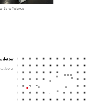
to: Darko Todorovic
wsletter
wsletter