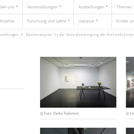
ber uns
Veranstaltungen
Ausstellungen
Themen
ktuelles
Forschung und Lehre
Literatur
Kinder u
stellungen
Bauherrenpreis '13 der Zentralvereinigung der Architekt|inne
© Foto: Darko Todorovic
© Fo