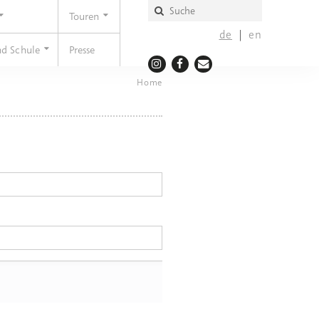
Touren
de
en
nd Schule
Presse
Home